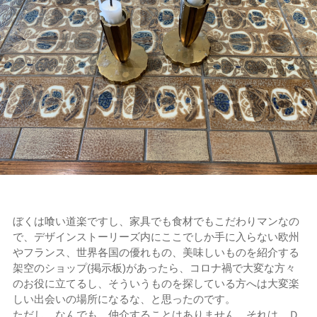
ぼくは喰い道楽ですし、家具でも食材でもこだわりマンなの
で、デザインストーリーズ内にここでしか手に入らない欧州
やフランス、世界各国の優れもの、美味しいものを紹介する
架空のショップ(掲示板)があったら、コロナ禍で大変な方々
のお役に立てるし、そういうものを探している方へは大変楽
しい出会いの場所になるな、と思ったのです。
ただし、なんでも、仲介することはありません。それは、Ｄ