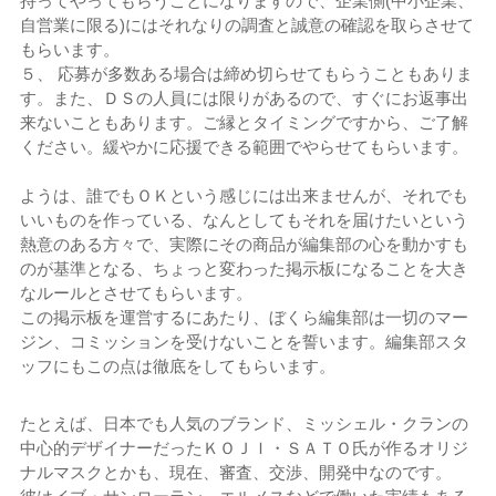
持ってやってもらうことになりますので、企業側(中小企業、
自営業に限る)にはそれなりの調査と誠意の確認を取らさせて
もらいます。
５、 応募が多数ある場合は締め切らせてもらうこともありま
す。また、ＤＳの人員には限りがあるので、すぐにお返事出
来ないこともあります。ご縁とタイミングですから、ご了解
ください。緩やかに応援できる範囲でやらせてもらいます。
ようは、誰でもＯＫという感じには出来ませんが、それでも
いいものを作っている、なんとしてもそれを届けたいという
熱意のある方々で、実際にその商品が編集部の心を動かすも
のが基準となる、ちょっと変わった掲示板になることを大き
なルールとさせてもらいます。
この掲示板を運営するにあたり、ぼくら編集部は一切のマー
ジン、コミッションを受けないことを誓います。編集部スタ
ッフにもこの点は徹底をしてもらいます。
たとえば、日本でも人気のブランド、ミッシェル・クランの
中心的デザイナーだったＫＯＪＩ・ＳＡＴＯ氏が作るオリジ
ナルマスクとかも、現在、審査、交渉、開発中なのです。