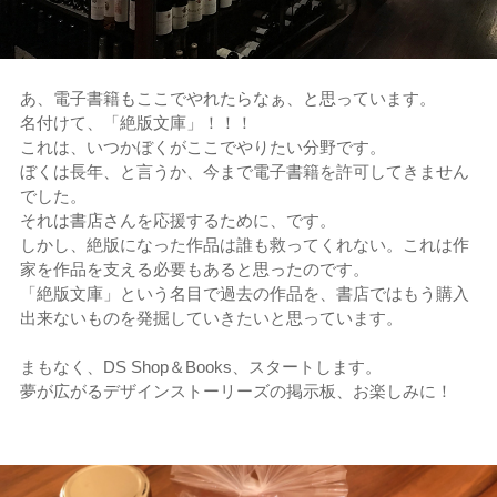
あ、電子書籍もここでやれたらなぁ、と思っています。
名付けて、「絶版文庫」！！！
これは、いつかぼくがここでやりたい分野です。
ぼくは長年、と言うか、今まで電子書籍を許可してきません
でした。
それは書店さんを応援するために、です。
しかし、絶版になった作品は誰も救ってくれない。これは作
家を作品を支える必要もあると思ったのです。
「絶版文庫」という名目で過去の作品を、書店ではもう購入
出来ないものを発掘していきたいと思っています。
まもなく、DS Shop＆Books、スタートします。
夢が広がるデザインストーリーズの掲示板、お楽しみに！