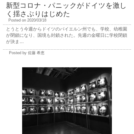
新型コロナ・パニックがドイツを激し
く揺さぶりはじめた
Posted on 2020/03/18
とうとう今週からドイツのバイエルン州でも、学校、幼稚園
が閉鎖になり、国境も封鎖された。先週の金曜日に学校閉鎖
が決ま…
Posted by 佐藤 希恵