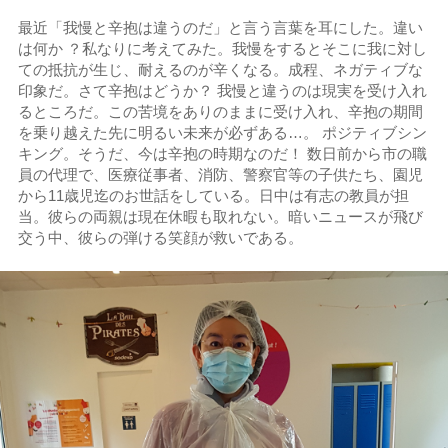
最近「我慢と辛抱は違うのだ」と言う言葉を耳にした。違い
は何か ？私なりに考えてみた。我慢をするとそこに我に対し
ての抵抗が生じ、耐えるのが辛くなる。成程、ネガティブな
印象だ。さて辛抱はどうか？ 我慢と違うのは現実を受け入れ
るところだ。この苦境をありのままに受け入れ、辛抱の期間
を乗り越えた先に明るい未来が必ずある…。 ポジティブシン
キング。そうだ、今は辛抱の時期なのだ！ 数日前から市の職
員の代理で、医療従事者、消防、警察官等の子供たち、園児
から11歳児迄のお世話をしている。日中は有志の教員が担
当。彼らの両親は現在休暇も取れない。暗いニュースが飛び
交う中、彼らの弾ける笑顔が救いである。