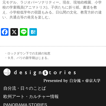
元モデル、ラジオパーソナリティー。現在、現地幼稚園、小学
校の学童職員(アニマトリス)。子供たちに折り紙、書道を教
え、小学校低学年の宿題もみる。日仏間の文化、教育方針の違
い、共通点等の発見を楽しむ。
Facebook
X
Line
Hatena
・ロックダウン下での主婦の知恵
・９月、パリの新学期はじまる。
自分流・日々のことば
欧州アート・カルチャー情報
PANORAMA STORIES