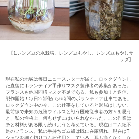
【1.レンズ豆の水栽培、レンズ豆もやし、レンズ豆もやしサ
ラダ】
現在私の地域は毎日ニュースレターが届く。ロックダウンし
た直後にボランティア手作りマスク製作者の募集があった。
フランスも他国同様マスク不足である。私も参加！と返信、
製作開始！毎日2時間から6時間のボランティア仕事である。
ロックダウン中の今、この仕事をしていると退屈はしない。
最前線で未知の危険ウィルスと戦う医療従事者の方々を思う
と、私の性格上、何もせずにはいられなかった。この作業は
糸と材料がある限り続けようと考えている。現在はゴム紐不
足のフランス。私の手持ちゴム紐は既に在庫切れ、現在はT
シャツを細く切りゴム紐代用としている。耳も痛くなく、な