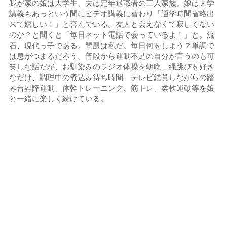
我が家の娘は大学生、夫は定年退職者の三人家族。娘は大学
講義もあっという間にビデオ講義に替わり「通学時間省略出
来て嬉しい！」と喜んでいる。友人と会えなくて寂しくない
のか？と聞くと「毎日ネット電話で会っているよ！」と。流
石、現代っ子である。問題は私だ。毎日何をしよう？単調で
は息がつまるだろう。普段から運動不足の自分が言うのも可
笑しな話だが、お馴染みのラジオ体操を朝晩、縄跳びを好き
なだけ、調理中の煮込み待ち時間、テレビ鑑賞しながらの踏
み台昇降運動、体幹トレーニング、筋トレ、柔軟運動等を娘
と一緒に楽しく続けている。