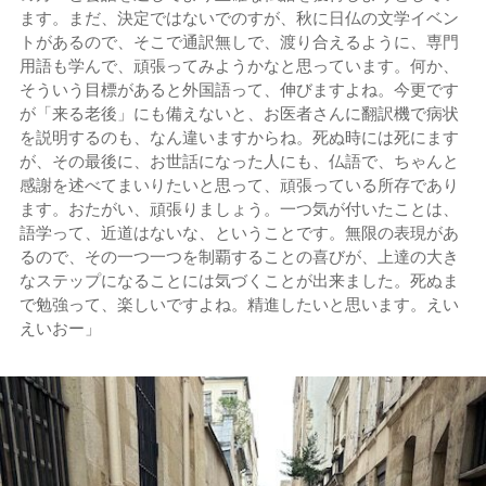
ます。まだ、決定ではないでのすが、秋に日仏の文学イベン
トがあるので、そこで通訳無しで、渡り合えるように、専門
用語も学んで、頑張ってみようかなと思っています。何か、
そういう目標があると外国語って、伸びますよね。今更です
が「来る老後」にも備えないと、お医者さんに翻訳機で病状
を説明するのも、なん違いますからね。死ぬ時には死にます
が、その最後に、お世話になった人にも、仏語で、ちゃんと
感謝を述べてまいりたいと思って、頑張っている所存であり
ます。おたがい、頑張りましょう。一つ気が付いたことは、
語学って、近道はないな、ということです。無限の表現があ
るので、その一つ一つを制覇することの喜びが、上達の大き
なステップになることには気づくことが出来ました。死ぬま
で勉強って、楽しいですよね。精進したいと思います。えい
えいおー」