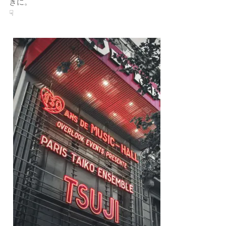
きに。
☟