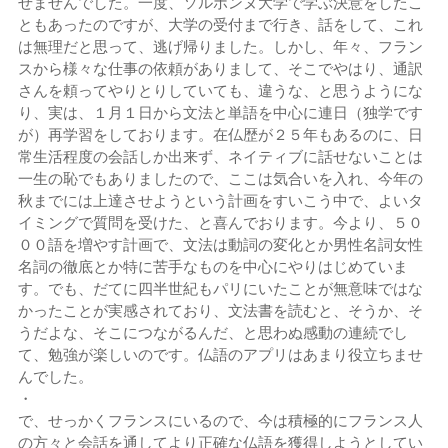
せませんでした。一度、ソルボンヌ大学で学ぶ決意をしたこ
ともあったのですが、大学の受付まで行き、話をして、これ
は無理だと思って、逃げ帰りました。しかし、年々、フラン
スから様々な仕事の依頼がありまして、そこでやはり、通訳
さんを頼ってやりとりしていても、違うな、と思うようにな
り、実は、１月１日から文法と単語を中心に連日（独学です
が）再学習をしております。在仏歴が２５年もあるのに、日
常生活程度の会話しか出来ず、ネイティブに話せないことは
一生の恥でもありましたので、ここは気合いを入れ、今年の
秋までには上達させようという計画をすいこう中で、よいタ
イミングで質問を受けた、と喜んでおります。今より、５０
００語を増やす計画で、文法は動詞の変化とか男性名詞女性
名詞の徹底とか特に苦手なものを中心にやりはじめていま
す。でも、だてに四半世紀もパリにいたことが無意味ではな
かったことが実感されており、文法書を読むと、そうか、そ
うだよな、そこにつながるんだ、と思わぬ感動の連続でし
て、勉強が楽しいのです。仏語のアプリはあまり役立ちませ
んでした。
・
で、せっかくフランスにいるので、今は積極的にフランス人
の方々と会話を通してより正確な仏語を獲得しようとしてい