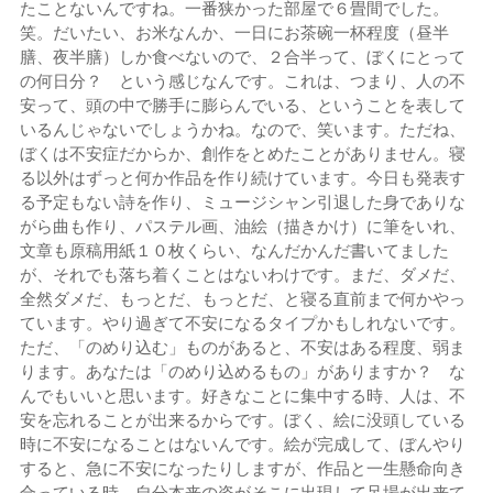
たことないんですね。一番狭かった部屋で６畳間でした。
笑。だいたい、お米なんか、一日にお茶碗一杯程度（昼半
膳、夜半膳）しか食べないので、２合半って、ぼくにとって
の何日分？ という感じなんです。これは、つまり、人の不
安って、頭の中で勝手に膨らんでいる、ということを表して
いるんじゃないでしょうかね。なので、笑います。ただね、
ぼくは不安症だからか、創作をとめたことがありません。寝
る以外はずっと何か作品を作り続けています。今日も発表す
る予定もない詩を作り、ミュージシャン引退した身でありな
がら曲も作り、パステル画、油絵（描きかけ）に筆をいれ、
文章も原稿用紙１０枚くらい、なんだかんだ書いてました
が、それでも落ち着くことはないわけです。まだ、ダメだ、
全然ダメだ、もっとだ、もっとだ、と寝る直前まで何かやっ
ています。やり過ぎて不安になるタイプかもしれないです。
ただ、「のめり込む」ものがあると、不安はある程度、弱ま
ります。あなたは「のめり込めるもの」がありますか？ な
んでもいいと思います。好きなことに集中する時、人は、不
安を忘れることが出来るからです。ぼく、絵に没頭している
時に不安になることはないんです。絵が完成して、ぼんやり
すると、急に不安になったりしますが、作品と一生懸命向き
合っている時、自分本来の姿がそこに出現して足場が出来て