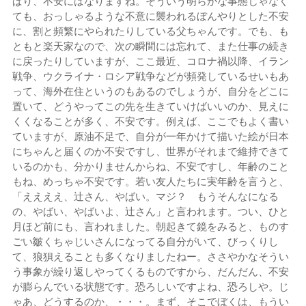
ぱり、不安にはなりますね。そういう明らかな事態じゃなく
ても、おっしゃるような不意に襲われるぼんやりとした不安
に、割と頻繁にやられたりしている父ちゃんです。でも、も
ともと楽天家なので、次の瞬間には忘れて、また仕事の続き
に戻ったりしていますが、ここ最近、コロナ禍以降、イラン
戦争、ウクライナ・ロシア戦争などが頻発しているせいもあ
って、海外在住というのもあるのでしょうが、自分をどこに
置いて、どうやってこの先を生きていけばいいのか、見えに
くくなることが多く、不安です。例えば、ここでもよく書い
ていますが、原油不足で、自分が一年かけて描いた絵が日本
にちゃんと届くのか不安ですし、世界がそれまで維持できて
いるのかも、分かりませんからね、不安ですし、年齢のこと
もね、めっちゃ不安です。若い友人たちに実年齢を言うと、
「ええええ、辻さん、やばい。マジ？ もうそんなになる
の、やばい、やばいよ、辻さん」と言われます。つい、ひと
月ほど前にも、言われました。朝起きて鏡をみると、ものす
ごい皺くちゃじいさんになってる自分がいて、びっくりし
て、狼狽えることも多くなりましたねー。ささやかなそうい
う事象が繰り返しやってくるものですから、だんだん、不安
が膨らんでいる状態です。恐ろしいですよね、恐ろしや。じ
ゃあ、どうするのか、・・・。まず、そこでぼくは、もうい