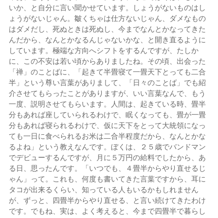
いか、と自分に言い聞かせています。しょうがないものはし
ょうがないじゃん。皺くちゃは仕方ないじゃん、ダメなもの
はダメだし、死ぬときは死ぬし、今までなんとかなってきた
んだから、なんとかなるんじゃないかな、と開き直るように
しています。極端な方向へシフトをするんですが、たしか
に、この不安は若い頃からありましたね。その頃、出会った
「禅」のことばに、「起きて半畳寝て一畳天下とっても二合
半」という尊い言葉がありまして、「日々のことば」でも紹
介させてもらったことがありますが、いい言葉なんで、もう
一度、説明させてもらいます。人間は、起きている時、畳半
分もあれば座していられるわけで、眠くなっても、畳が一畳
分もあれば寝られるわけで、仮に天下をとって大統領になっ
ても一日に食べられるお米は二合半程度だから、なんとかな
るよね」という教えなんです。ぼくは、２５歳でバンドマン
でデビューするんですが、月に５万円の給料でしたから、あ
る日、思ったんです。「いつでも、４畳半からやり直せるじ
ゃん」って。これも、何度も書いてきた言葉ですから、耳に
タコが出来るくらい、知っている人もいるかもしれません
が、ずっと、四畳半からやり直せる、と言い続けてきたわけ
です。でもね、実は、よく考えると、今まで四畳半で暮らし