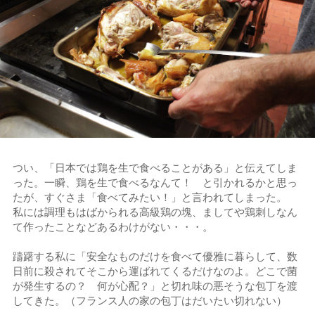
つい、「日本では鶏を生で食べることがある」と伝えてしま
った。一瞬、鶏を生で食べるなんて！ と引かれるかと思っ
たが、すぐさま「食べてみたい！」と言われてしまった。
私には調理もはばかられる高級鶏の塊、ましてや鶏刺しなん
て作ったことなどあるわけがない・・・。
躊躇する私に「安全なものだけを食べて優雅に暮らして、数
日前に殺されてそこから運ばれてくるだけなのよ。どこで菌
が発生するの？ 何が心配？」と切れ味の悪そうな包丁を渡
してきた。（フランス人の家の包丁はだいたい切れない）