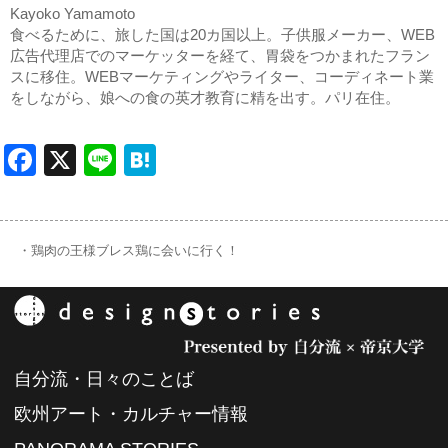
Kayoko Yamamoto
食べるために、旅した国は20カ国以上。子供服メーカー、WEB
広告代理店でのマーケッターを経て、胃袋をつかまれたフラン
スに移住。WEBマーケティングやライター、コーディネート業
をしながら、娘への食の英才教育に精を出す。パリ在住。
Facebook
X
Line
Hatena
・鶏肉の王様ブレス鶏に会いに行く！
自分流・日々のことば
欧州アート・カルチャー情報