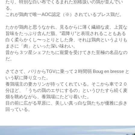
たり、特別な白い布でくるまれた別格扱いの鶏が並んでい
る。
これが鶏肉で唯一AOC認定（※）されているブレス鶏だ。
たかが鶏肉と思うなかれ、見るからに薄く繊細な皮、上質な
旨味をたっぷり含んだ脂、”霜降り”と表現されることもある
白く柔らかくし〜っとりとした身、それは鶏肉というよりも
まさに「肉」といった深い味わい。
昔から３ツ星シェフたちに寵愛を受けてきた至極の名品なの
だ。
さてさて、パリからTGVに乗って２時間弱 Boug en bresse と
いう駅に降り立った。
養鶏場主の妻カリンが待ってくれている。そこから車で２０
分ほど、「うちの鶏のエサにするの」というひたすら続く麦
畑を眺めながら、養鶏場にたどり着いた。
目の前に広がる草原に、美しい真っ白な鶏たちが優雅に歩き
回っている。