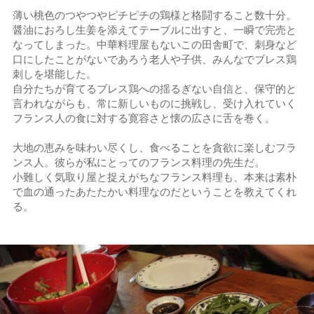
薄い桃色のつやつやピチピチの鶏様と格闘すること数十分。
醤油におろし生姜を添えてテーブルに出すと、一瞬で完売と
なってしまった。中華料理屋もないこの田舎町で、刺身など
口にしたことがないであろう老人や子供、みんなでブレス鶏
刺しを堪能した。
自分たちが育てるブレス鶏への揺るぎない自信と、保守的と
言われながらも、常に新しいものに挑戦し、受け入れていく
フランス人の食に対する寛容さと懐の広さに舌を巻く。
大地の恵みを味わい尽くし、食べることを貪欲に楽しむフラ
ンス人。彼らが私にとってのフランス料理の先生だ。
小難しく気取り屋と捉えがちなフランス料理も、本来は素朴
で血の通ったあたたかい料理なのだということを教えてくれ
る。