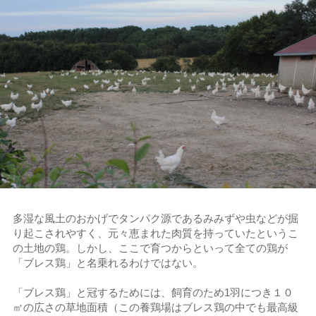
多湿な風土のおかげでタンパク源であるみみずや虫などが掘
り起こされやすく、元々恵まれた肉質を持っていたというこ
の土地の鶏。しかし、ここで育つからといって全ての鶏が
「ブレス鶏」と名乗れるわけではない。
「ブレス鶏」と冠するためには、飼育のため1羽につき１０
㎡の広さの草地面積（この養鶏場はブレス鶏の中でも最高級