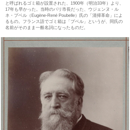
と呼ばれるゴミ箱が設置された、1900年（明治33年）より、
17年も早かった。当時のパリ市長だった、ウジェンヌ・ル
ネ・プベル（Eugène-René Poubelle）氏の「清掃革命」によ
るもの。フランス語でゴミ箱は「プベル」というが、同氏の
名前がそのまま一般名詞になったものだ。