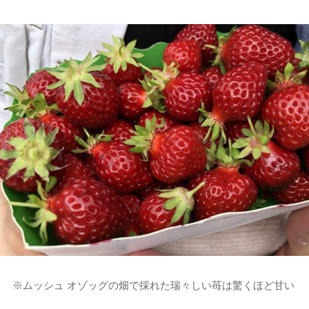
※ムッシュ オゾッグの畑で採れた瑞々しい苺は驚くほど甘い