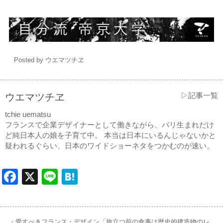
Posted by ウエマツチヱ
▷記事一覧
ウエマツチヱ
tchie uematsu
フランスで企業デザイナーとして働きながら、パリ生まれだけ
ど純日本人の娘を子育て中。 本当は日本にいるんじゃないかと
疑われるぐらい、日本のワイドショーネタをつかむのが速い。
Facebook
X
Line
Hatena
・愛すべきフランス・デザイン「旅立つ前の食事は歴史的建造物のレ