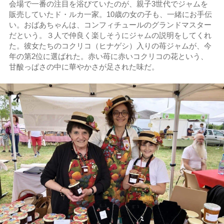
会場で一番の注目を浴びていたのが、親子3世代でジャムを
販売していたド・ルカ一家。10歳の女の子も、一緒にお手伝
い。おばあちゃんは、コンフィチュールのグランドマスター
だという。３人で仲良く楽しそうにジャムの説明をしてくれ
た。彼女たちのコクリコ（ヒナゲシ）入りの苺ジャムが、今
年の第2位に選ばれた。赤い苺に赤いコクリコの花という、
甘酸っぱさの中に華やかさが足された味だ。