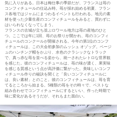
気に入りがある。日本は梅仕事の季節だが、フランスは苺の
コンフィチュールの仕込み時。苺が採れ始める初夏、フラン
ス各地ではジャムにまつわるイベントも行われる。地元の素
材を使った少量生産のコンフィチュールをみると、買わずに
はいられなくなってしまう。
フランスの古城が立ち並ぶロワール地方は苺の産地のひと
つ。ここでは年に1回、苺のお祭りが開かれ、苺のコンフィ
チュールのコンクールが開催される。今年の第1位のコンフ
ィチュールは、この大会初参加のムッシュ オゾッグ。ベージ
ュのハンチング帽をかぶり、水色のクラシックなトラック
で、真っ赤な苺を並べる姿から、統一されたレトロな世界観
を感じた。彼のコンフィチュールは、苺の味が濃く、果実味
を感じる質感という点が高評価に繋がった。美味しいコンフ
ィチュール作りの秘訣を聞くと「良いコンフィチュールに
は、良い素材」とのこと。彼のコンフィチュールは、苺を育
てるところから始まる。5種類の苺をその時々で、ベストな
組み合わせでコンフィチュールにするといい、作った時期で
味に変化があるそうだが、それもまた面白い。