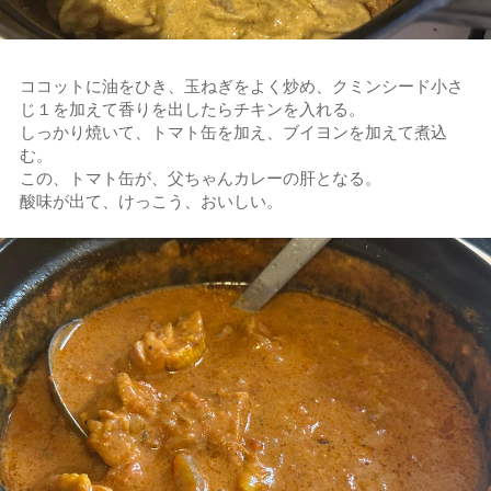
ココットに油をひき、玉ねぎをよく炒め、クミンシード小さ
じ１を加えて香りを出したらチキンを入れる。
しっかり焼いて、トマト缶を加え、ブイヨンを加えて煮込
む。
この、トマト缶が、父ちゃんカレーの肝となる。
酸味が出て、けっこう、おいしい。