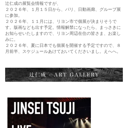
辻仁成の展覧会情報ですが、
２０２６年、１月１５日から、パリ、日動画廊、グループ展
に参加。
２０２６年、１１月には、リヨン市で個展が決まりそうで
す。版画なども出す予定。情報解禁になったら、まっさきに
お知らせいたしますので、リヨン周辺在住の皆さま、お楽し
みに。
２０２６年、夏に日本でも個展を開催する予定ですので、８
月前半、スケジュールあけておいてくださいまし。えへへ。