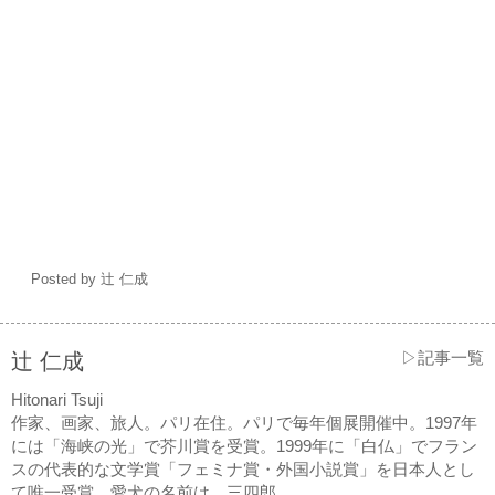
Posted by 辻 仁成
▷記事一覧
辻 仁成
Hitonari Tsuji
作家、画家、旅人。パリ在住。パリで毎年個展開催中。1997年
には「海峡の光」で芥川賞を受賞。1999年に「白仏」でフラン
スの代表的な文学賞「フェミナ賞・外国小説賞」を日本人とし
て唯一受賞。愛犬の名前は、三四郎。