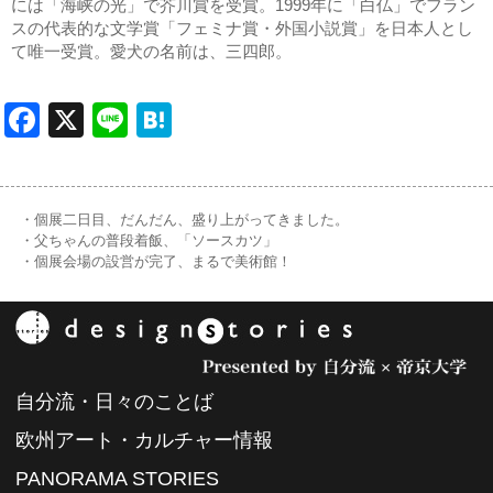
には「海峡の光」で芥川賞を受賞。1999年に「白仏」でフラン
スの代表的な文学賞「フェミナ賞・外国小説賞」を日本人とし
て唯一受賞。愛犬の名前は、三四郎。
Facebook
X
Line
Hatena
・個展二日目、だんだん、盛り上がってきました。
・父ちゃんの普段着飯、「ソースカツ」
・個展会場の設営が完了、まるで美術館！
自分流・日々のことば
欧州アート・カルチャー情報
PANORAMA STORIES