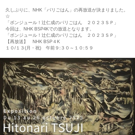
久しぶりに、NHK「パリごはん」の再放送が決まりました。
☆
「ボンジュール！辻仁成のパリごはん ２０２３ＳＰ」
今回は、NHK BSP4Kでの放送となります。
「ボンジュール！辻仁成のパリごはん ２０２３ＳＰ」
【再放送】 NHK BSP４K
１０/１３(月・祝) 午前９:３０～１０:５９