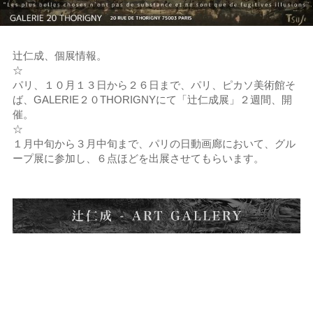
辻仁成、個展情報。
☆
パリ、１０月１３日から２６日まで、パリ、ピカソ美術館そ
ば、GALERIE２０THORIGNYにて「辻仁成展」２週間、開
催。
☆
１月中旬から３月中旬まで、パリの日動画廊において、グル
ープ展に参加し、６点ほどを出展させてもらいます。