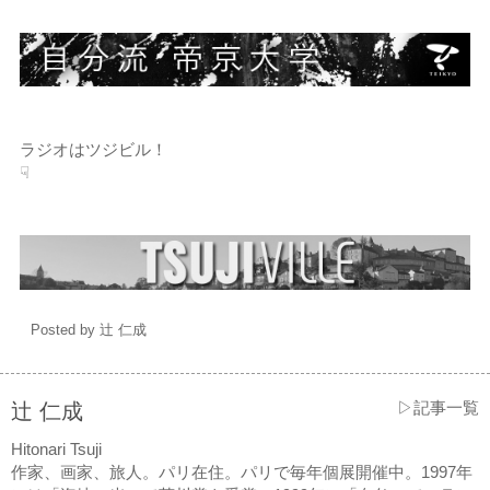
ラジオはツジビル！
☟
Posted by 辻 仁成
▷記事一覧
辻 仁成
Hitonari Tsuji
作家、画家、旅人。パリ在住。パリで毎年個展開催中。1997年