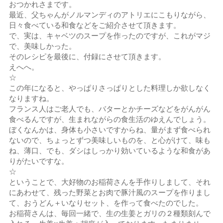
おつかれさまです。
最近、父ちゃんがノルマンディのアトリエにこもりながら、
日々食べている和食などをご紹介させて頂きます。
で、実は、キャベツのスープを作ったのですが、これがマジ
で、美味しかった。
そのレシピを最後に、付録にさせて頂きます。
えへへ。
☆
この年になると、やっぱりさっぱりとした料理しか欲しなく
なりますね。
フランス人はご老人でも、バターとかチーズなどをがんがん
食べるんですが、生まれながらの食生活のゆえんでしょう。
ぼくなんかは、身体も小さいですからね、量がまず食べられ
ないので、ちょっとずつ美味しいものを、と心がけて、味も
ね、薄口、でも、ダシはしっかり効いているような和食があ
りがたいですな。
☆
ということで、大好物のお稲荷さんを手作りしまして、それ
にあわせて、残った野菜とお肉で豚汁風のスープを作りまし
て、おうどん＋いなりセット、を作って食べたのでした。
お稲荷さんは、毎回一緒で、生の生姜とガリの２種類刻んで