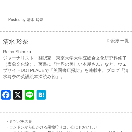
Posted by 清水 玲奈
▷記事一覧
清水 玲奈
Reina Shimizu
ジャーナリスト・翻訳家。東京大学大学院総合文化研究科修了
（表象文化論）。著書に『世界の美しい本屋さん』など。ウェ
ブサイトDOTPLACEで「英国書店探訪」を連載中。ブログ「清
水玲奈の英語絵本深読み術」。
Facebook
X
Line
Hatena
・ミツバチの巣
・ロンドンから出かける果物狩りは、心にもおいしい