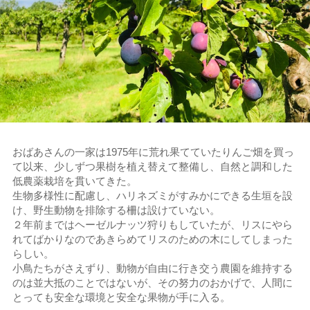
おばあさんの一家は1975年に荒れ果てていたりんご畑を買っ
て以来、少しずつ果樹を植え替えて整備し、自然と調和した
低農薬栽培を貫いてきた。
生物多様性に配慮し、ハリネズミがすみかにできる生垣を設
け、野生動物を排除する柵は設けていない。
２年前まではヘーゼルナッツ狩りもしていたが、リスにやら
れてばかりなのであきらめてリスのための木にしてしまった
らしい。
小鳥たちがさえずり、動物が自由に行き交う農園を維持する
のは並大抵のことではないが、その努力のおかげで、人間に
とっても安全な環境と安全な果物が手に入る。