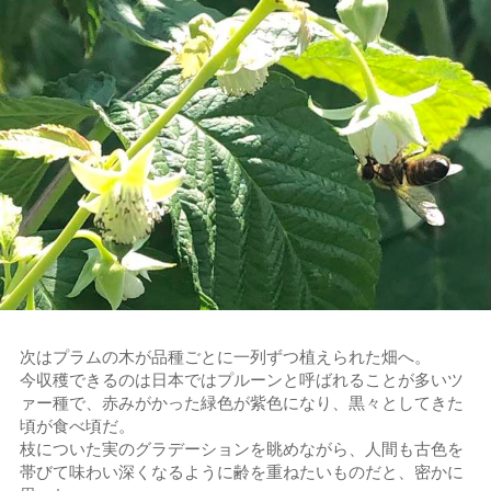
次はプラムの木が品種ごとに一列ずつ植えられた畑へ。
今収穫できるのは日本ではプルーンと呼ばれることが多いツ
ァー種で、赤みがかった緑色が紫色になり、黒々としてきた
頃が食べ頃だ。
枝についた実のグラデーションを眺めながら、人間も古色を
帯びて味わい深くなるように齢を重ねたいものだと、密かに