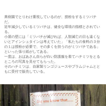
果樹園でとりわけ重視しているのが、授粉をするミツバチ
だ。
近年減少しているミツバチは、健全な環境の指標とされてい
る。
小屋の壁には「ミツバチが滅びれば、人類滅亡の日も遠くな
いとアインシュタインは考えていた」「私たちの食料の３分
の１は授粉が必要で、その多くを担うのがミツバチである」
といった張り紙がしてある。
一度は、おばあさん自らが白い防護服を着てハチミツをとる
ところの写真を見せてもらった。
そのハチミツは、自家製リンゴジュースやプラムジャムとと
もに受付で販売している。