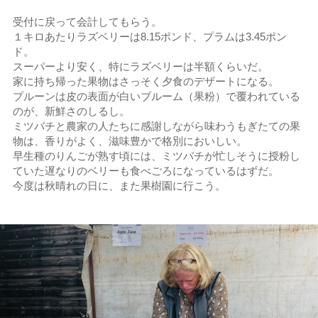
受付に戻って会計してもらう。
１キロあたりラズベリーは8.15ポンド、プラムは3.45ポン
ド。
スーパーより安く、特にラズベリーは半額くらいだ。
家に持ち帰った果物はさっそく夕食のデザートになる。
プルーンは皮の表面が白いブルーム（果粉）で覆われている
のが、新鮮さのしるし。
ミツバチと農家の人たちに感謝しながら味わうもぎたての果
物は、香りがよく、滋味豊かで格別においしい。
早生種のりんごが熟す頃には、ミツバチが忙しそうに授粉し
ていた遅なりのベリーも食べごろになっているはずだ。
今度は秋晴れの日に、また果樹園に行こう。