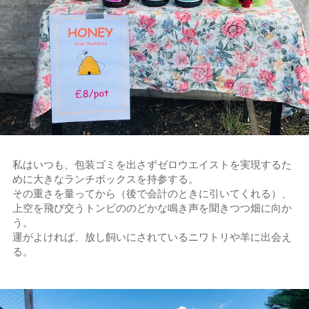
私はいつも、包装ゴミを出さずゼロウエイストを実現するた
めに大きなランチボックスを持参する。
その重さを量ってから（後で会計のときに引いてくれる）、
上空を飛び交うトンビののどかな鳴き声を聞きつつ畑に向か
う。
運がよければ、放し飼いにされているニワトリや羊に出会え
る。